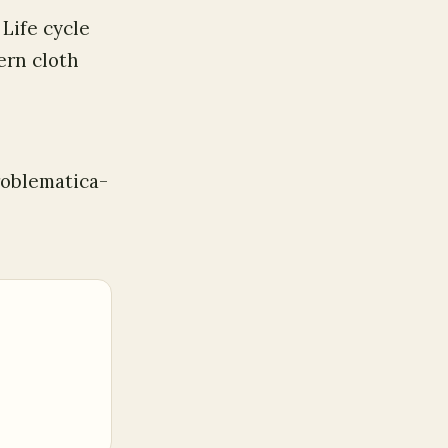
 Life cycle
ern cloth
roblematica-