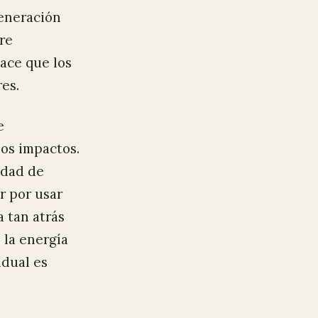
generación
re
ace que los
es.
e
os impactos.
idad de
r por usar
 tan atrás
 la energía
idual es