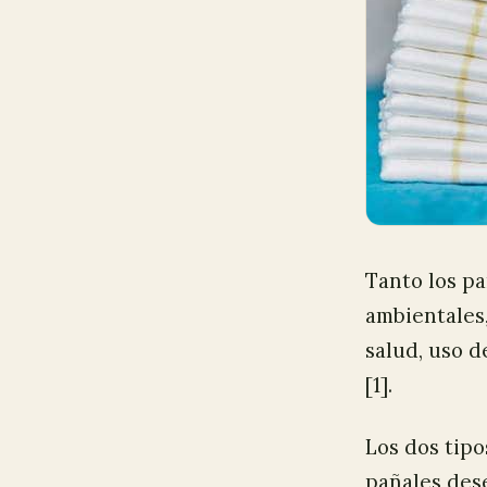
Tanto los p
ambientales
salud, uso d
[1].
Los dos tip
pañales des