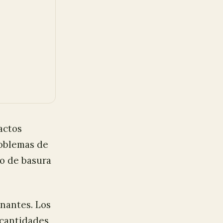
actos
roblemas de
to de basura
nantes. Los
 cantidades