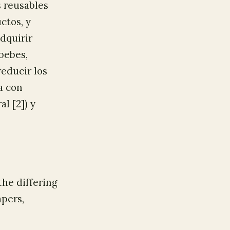
s reusables
ctos, y
adquirir
bebes,
reducir los
a con
l [2]) y
 the differing
pers,