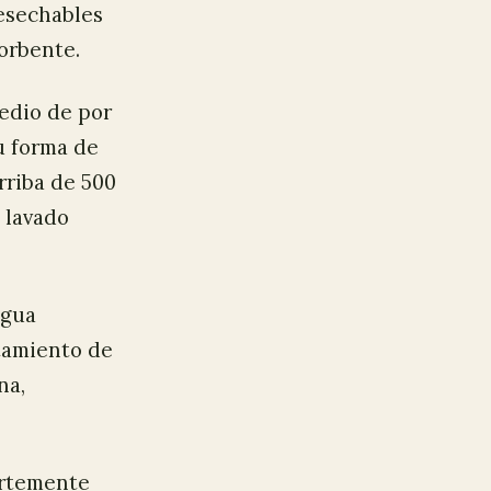
desechables
orbente.
edio de por
u forma de
rriba de 500
 lavado
agua
atamiento de
na,
ertemente