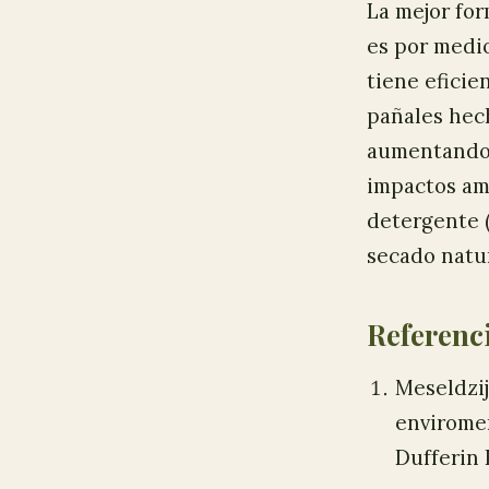
La mejor for
es por medio
tiene eficie
pañales hech
aumentando s
impactos amb
detergente (
secado natur
Referenc
Meseldzija
enviromen
Dufferin 