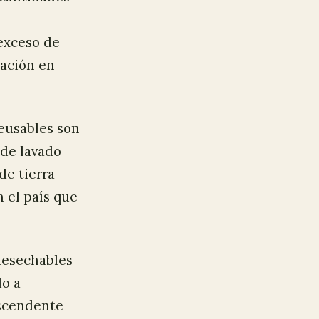
exceso de
nación en
eusables son
 de lavado
de tierra
 el país que
 desechables
do a
ascendente