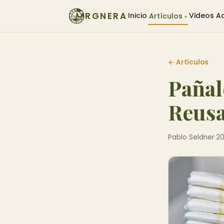
RGNERA
Inicio
Videos
A
Artículos
▾
← Artículos
Pañal
Reusa
Pablo Seldner
·
20